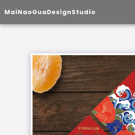
MaiNaoGuaDesignStudio