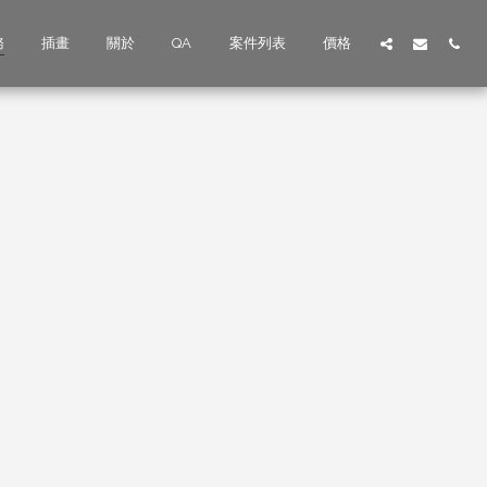
務
插畫
關於
QA
案件列表
價格